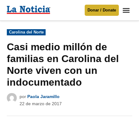
Saltar
Me
Donar / Donate
al
La
Noticia
contenido
Publicado
Carolina del Norte
en
Para mantenerte informado necesitamos
tu apoyo
.
Casi medio millón de
Donar
familias en Carolina del
Norte viven con un
indocumentado
por
Paola Jaramillo
22 de marzo de 2017