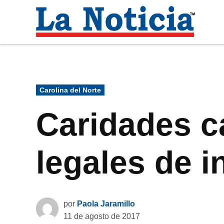
Saltar
al
La
contenido
Noti
Para mantenerte informado necesitamos
Publicado
Carolina del Norte
en
Caridades ca
legales de i
por
Paola Jaramillo
11 de agosto de 2017