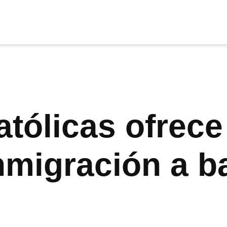
cia
tu apoyo
.
Donar
tólicas ofrece
nmigración a b