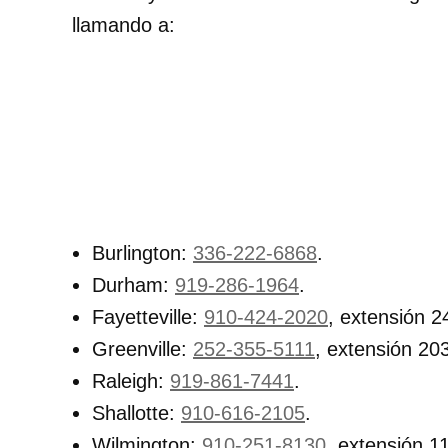
llamando a:
Burlington:
336-222-6868
.
Durham:
919-286-1964
.
Fayetteville:
910-424-2020
, extensión 2
Greenville:
252-355-5111
, extensión 20
Raleigh:
919-861-7441
.
Shallotte:
910-616-2105
.
Wilmington:
910-251-8130
, extensión 1