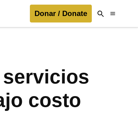
Donar / Donate
Open
Search
 servicios
ajo costo