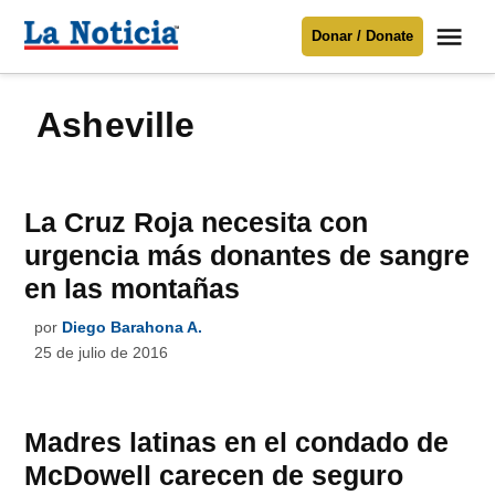
Saltar
Me
Donar / Donate
al
La
Noticia
contenido
Asheville
Para mantenerte informado necesitamos
tu apoyo
.
Donar
La Cruz Roja necesita con
urgencia más donantes de sangre
en las montañas
por
Diego Barahona A.
25 de julio de 2016
Madres latinas en el condado de
McDowell carecen de seguro