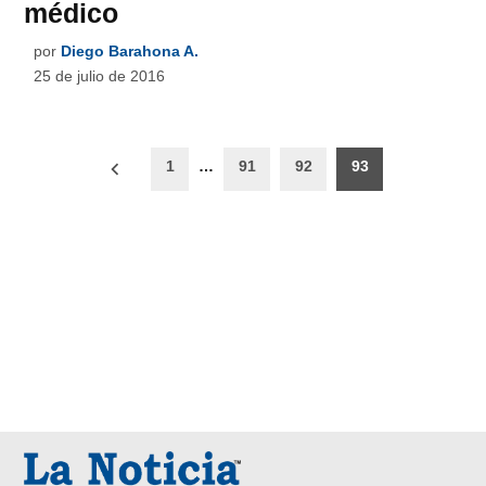
médico
por
Diego Barahona A.
25 de julio de 2016
Paginación
1
…
91
92
93
de
entradas