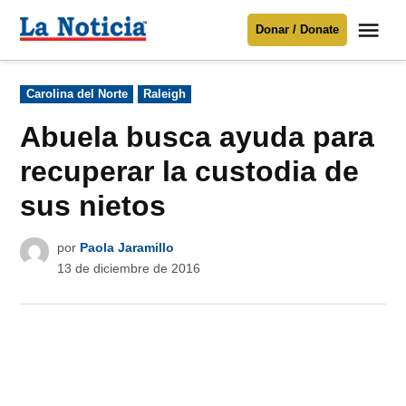
Saltar
Me
Donar / Donate
al
La
Noticia
contenido
Publicado
Carolina del Norte
Raleigh
en
Para mantenerte informado necesitamos
tu apoyo
.
Abuela busca ayuda para
Donar
recuperar la custodia de
sus nietos
por
Paola Jaramillo
13 de diciembre de 2016