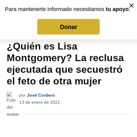
Saltar
Para mantenerte informado necesitamos
tu apoyo
.
Me
Donar / Donate
al
La
Noticia
contenido
Donar
Publicado
Noticias
en
¿Quién es Lisa
Montgomery? La reclusa
ejecutada que secuestró
el feto de otra mujer
por
José Cordero
13 de enero de 2021