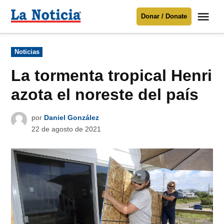
Saltar
Me
Donar / Donate
al
La
Noticia
contenido
Publicado
Noticias
en
Para mantenerte informado necesitamos
tu apoyo
.
La tormenta tropical Henri
Donar
azota el noreste del país
por
Daniel González
22 de agosto de 2021