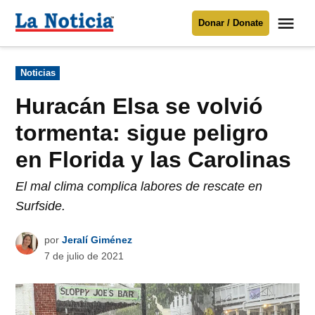
Saltar
Me
Donar / Donate
al
La
Noticia
contenido
Publicado
Noticias
en
Para mantenerte informado necesitamos
tu apoyo
.
Huracán Elsa se volvió
Donar
tormenta: sigue peligro
en Florida y las Carolinas
El mal clima complica labores de rescate en
Surfside.
por
Jeralí Giménez
7 de julio de 2021