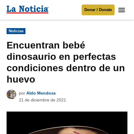
Saltar
Me
Donar / Donate
al
La
Noticia
contenido
Publicado
Noticias
en
Para mantenerte informado necesitamos
tu apoyo
.
Encuentran bebé
Donar
dinosaurio en perfectas
condiciones dentro de un
huevo
por
Aldo Mendoza
21 de diciembre de 2021