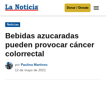
Saltar
Me
Donar / Donate
al
La
Noticia
contenido
Publicado
Noticias
en
Para mantenerte informado necesitamos
tu apoyo
.
Bebidas azucaradas
Donar
pueden provocar cáncer
colorrectal
por
Paulina Martinez
12 de mayo de 2021