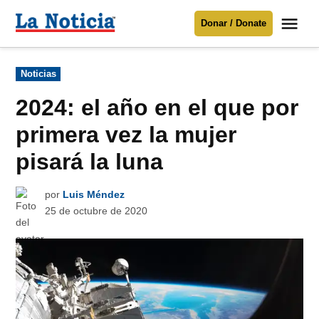
Saltar
Me
Donar / Donate
al
La
Noticia
contenido
Publicado
Noticias
en
Para mantenerte informado necesitamos
tu apoyo
.
2024: el año en el que por
Donar
primera vez la mujer
pisará la luna
por
Luis Méndez
25 de octubre de 2020