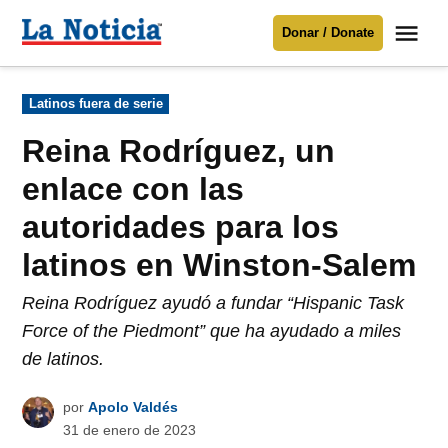
Saltar
Me
Donar / Donate
al
La
Noticia
contenido
Publicado
Latinos fuera de serie
en
Para mantenerte informado necesitamos
tu apoyo
.
Reina Rodríguez, un
Donar
enlace con las
autoridades para los
latinos en Winston-Salem
Reina Rodríguez ayudó a fundar “Hispanic Task
Force of the Piedmont” que ha ayudado a miles
de latinos.
por
Apolo Valdés
31 de enero de 2023