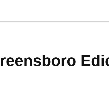
cia
tu apoyo
.
Donar
Greensboro Edi