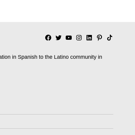
Facebook
Twitter
YouTube
Instagram
Linkedin
Pinterest
Tik
tok
ation in Spanish to the Latino community in