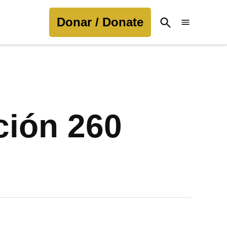
Donar / Donate
Open
Search
ción 260