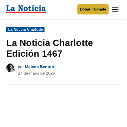
Saltar
Me
Donar / Donate
al
La
Noticia
contenido
Publicado
La Noticia Charlotte
en
Para mantenerte informado necesitamos
tu apoyo
.
La Noticia Charlotte
Donar
Edición 1467
por
Malena Benton
27 de mayo de 2026