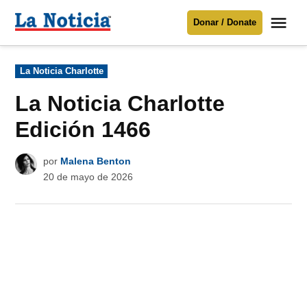
Saltar
Me
Donar / Donate
al
La
Noticia
contenido
Publicado
La Noticia Charlotte
en
Para mantenerte informado necesitamos
tu apoyo
.
La Noticia Charlotte
Donar
Edición 1466
por
Malena Benton
20 de mayo de 2026