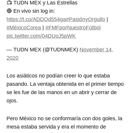
📺 TUDN MEX y Las Estrellas
🔴 En vivo sin log in:
https://t.co/ADDQd554ga
#PasiónyOrgullo
|
#MéxicoCorea
|
#FMFporNuestroFútbol
pic.twitter.com/04DUoJ5pWK
— TUDN MEX (@TUDNMEX)
November 14,
2020
Los asiáticos no podían creer lo que estaba
pasando. La ventaja obtenida en el primer tiempo
se les fue de las manos en un abrir y cerrar de
ojos.
Pero México no se conformaría con dos goles, la
mesa estaba servida y era el momento de