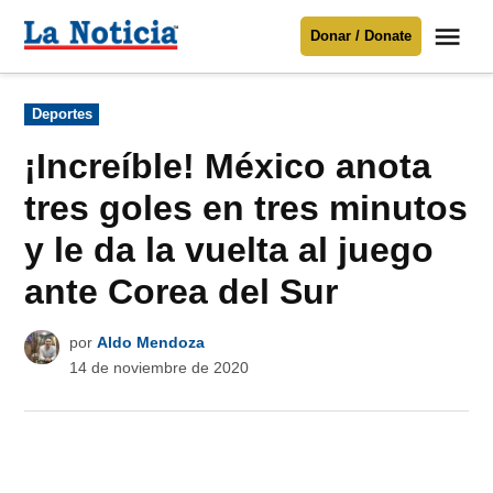
Saltar
Me
Donar / Donate
al
La
Noticia
contenido
Publicado
Deportes
en
Para mantenerte informado necesitamos
tu apoyo
.
¡Increíble! México anota
Donar
tres goles en tres minutos
y le da la vuelta al juego
ante Corea del Sur
por
Aldo Mendoza
14 de noviembre de 2020