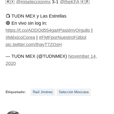
🇲🇽
@miseleccionmx
3-1
@theKFA
🇰🇷
📺 TUDN MEX y Las Estrellas
🔴 En vivo sin log in:
https://t.co/ADDQd554ga
#PasiónyOrgullo
|
#MéxicoCorea
|
#FMFporNuestroFútbol
pic.twitter.com/thayT7ZOsH
— TUDN MEX (@TUDNMEX)
November 14,
2020
Etiquetado:
Raúl Jiménez
Selección Mexicana