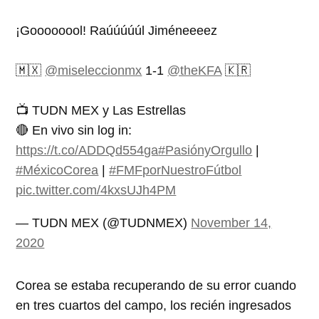
¡Goooooool! Raúúúúúl Jiméneeeez
🇲🇽
@miseleccionmx
1-1
@theKFA
🇰🇷
📺 TUDN MEX y Las Estrellas
🔴 En vivo sin log in:
https://t.co/ADDQd554ga
#PasiónyOrgullo
|
#MéxicoCorea
|
#FMFporNuestroFútbol
pic.twitter.com/4kxsUJh4PM
— TUDN MEX (@TUDNMEX)
November 14,
2020
Corea se estaba recuperando de su error cuando
en tres cuartos del campo, los recién ingresados