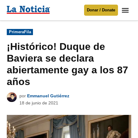
Saltar
Me
Donar / Donate
al
La
Noticia
contenido
Publicado
PrimeraFila
en
Para mantenerte informado necesitamos
tu apoyo
.
¡Histórico! Duque de
Donar
Baviera se declara
abiertamente gay a los 87
años
por
Emmanuel Gutiérrez
18 de junio de 2021